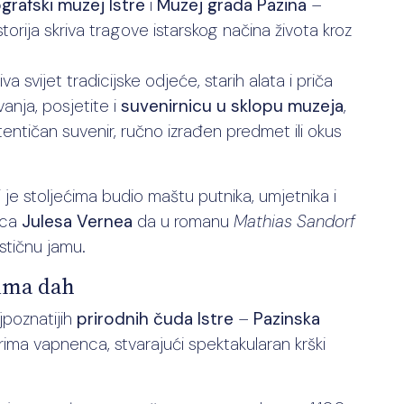
grafski muzej Istre
i
Muzej grada Pazina
–
torija skriva tragove istarskog načina života kroz
iva svijet tradicijske odjeće, starih alata i priča
anja, posjetite i
suvenirnicu u sklopu muzeja
,
tentičan suvenir, ručno izrađen predmet ili okus
je stoljećima budio maštu putnika, umjetnika i
sca
Julesa Vernea
da u romanu
Mathias Sandorf
stičnu jamu.
zima dah
jpoznatijih
prirodnih čuda Istre
–
Pazinska
rima vapnenca, stvarajući spektakularan krški