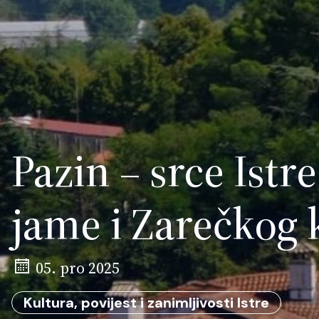
Pazin – srce Istr
jame i Zarečkog 
05. pro 2025
Kultura, povijest i zanimljivosti Istre