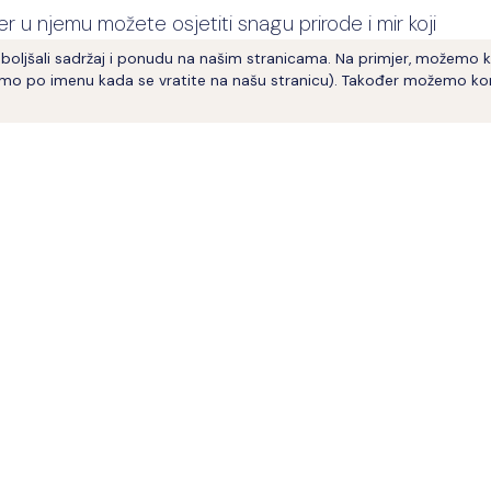
 jer u njemu možete osjetiti snagu prirode i mir koji
boljšali sadržaj i ponudu na našim stranicama. Na primjer, možemo kor
mo po imenu kada se vratite na našu stranicu). Također možemo kor
vni odmor u Istri
.
raživanje vinskih i maslinarskih puteva – sve to čeka
skoj kuhinji
– domaćoj tjestenini s tartufima,
a i vinima.
do mora i obalnih gradova poput
Poreča, Rovinja i
ru srcem
st i udobnost,
Briskva turistička agencija
nudi
 Pazinu i okolici
.