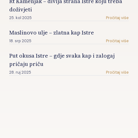
Rt Kamenjak – divlja strana Istre koju treba
doživjeti
25. kol 2025
Pročitaj više
Maslinovo ulje – zlatna kap Istre
18. srp 2025
Pročitaj više
Put okusa Istre – gdje svaka kap i zalogaj
pričaju priču
28. ruj 2025
Pročitaj više