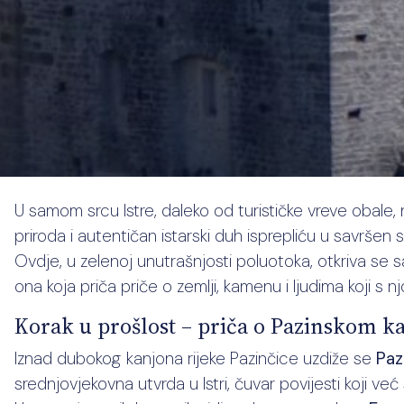
U samom srcu Istre, daleko od turističke vreve obale, 
priroda i autentičan istarski duh isprepliću u savršen s
Ovdje, u zelenoj unutrašnjosti poluotoka, otkriva se sasv
ona koja priča priče o zemlji, kamenu i ljudima koji s n
Korak u prošlost – priča o Pazinskom ka
Iznad dubokog kanjona rijeke Pazinčice uzdiže se
Paz
srednjovjekovna utvrda u Istri, čuvar povijesti koji v