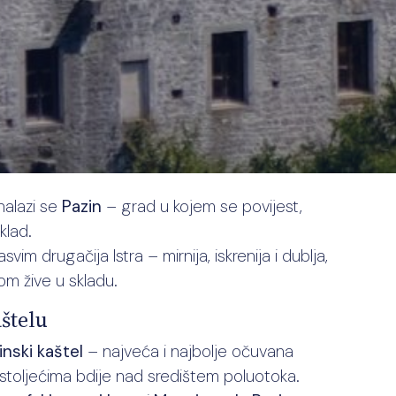
nalazi se
Pazin
– grad u kojem se povijest,
klad.
im drugačija Istra – mirnija, iskrenija i dublja,
jom žive u skladu.
štelu
inski kaštel
– najveća i najbolje očuvana
eć stoljećima bdije nad središtem poluotoka.