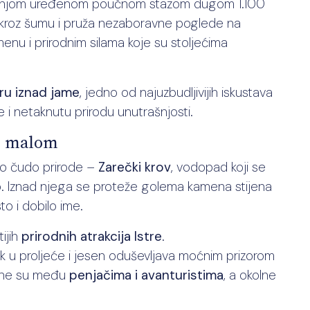
 šetnjom uređenom poučnom stazom dugom 1.100
i kroz šumu i pruža nezaboravne poglede na
menu i prirodnim silama koje su stoljećima
uru iznad jame
, jedno od najuzbudljivijih iskustava
e i netaknutu prirodu unutrašnjosti.
 u malom
dno čudo prirode –
Zarečki krov
, vodopad koji se
ro. Iznad njega se proteže golema kamena stijena
to i dobilo ime.
ijih
prirodnih atrakcija Istre
.
 dok u proljeće i jesen oduševljava moćnim prizorom
arne su među
penjačima i avanturistima
, a okolne