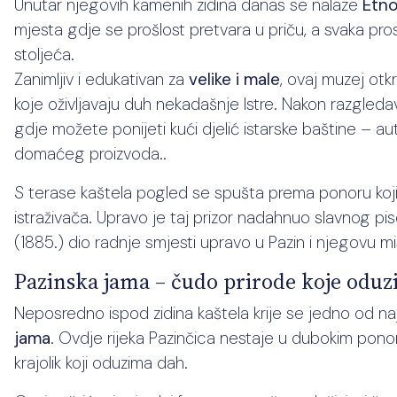
Unutar njegovih kamenih zidina danas se nalaze
Etno
mjesta gdje se prošlost pretvara u priču, a svaka pros
stoljeća.
Zanimljiv i edukativan za
velike i male
, ovaj muzej otkr
koje oživljavaju duh nekadašnje Istre. Nakon razgledav
gdje možete ponijeti kući djelić istarske baštine – au
domaćeg proizvoda..
S terase kaštela pogled se spušta prema ponoru koji 
istraživača. Upravo je taj prizor nadahnuo slavnog pi
(1885.) dio radnje smjesti upravo u Pazin i njegovu mi
Pazinska jama – čudo prirode koje odu
Neposredno ispod zidina kaštela krije se jedno od na
jama
. Ovdje rijeka Pazinčica nestaje u dubokim pono
krajolik koji oduzima dah.