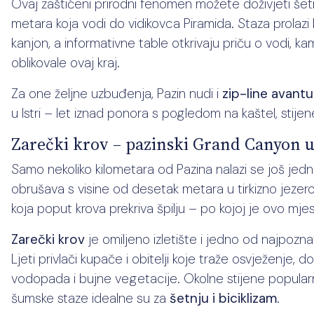
Ovaj zaštićeni prirodni fenomen možete doživjeti
metara koja vodi do vidikovca Piramida. Staza prolaz
kanjon, a informativne table otkrivaju priču o vodi, ka
oblikovale ovaj kraj.
Za one željne uzbuđenja, Pazin nudi i
zip-line avant
u Istri – let iznad ponora s pogledom na kaštel, stijen
Zarečki krov – pazinski Grand Canyon
Samo nekoliko kilometara od Pazina nalazi se još je
obrušava s visine od desetak metara u tirkizno jeze
koja poput krova prekriva špilju – po kojoj je ovo mjes
Zarečki krov
je omiljeno izletište i jedno od najpoznat
Ljeti privlači kupače i obitelji koje traže osvježenje,
vodopada i bujne vegetacije. Okolne stijene popul
šumske staze idealne su za
šetnju i biciklizam
.