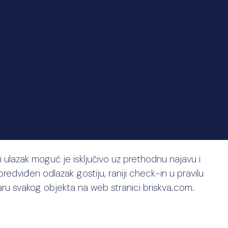
i ulazak moguć je isključivo uz prethodnu najavu i
predviđen odlazak gostiju, raniji check-in u pravilu
aru svakog objekta na web stranici briskva.com.