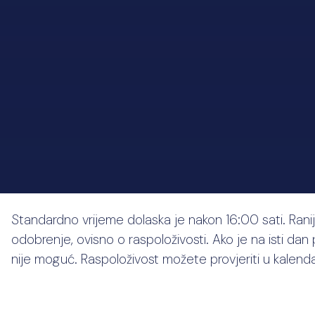
Standardno vrijeme dolaska je nakon 16:00 sati. Ranij
odobrenje, ovisno o raspoloživosti. Ako je na isti dan 
nije moguć. Raspoloživost možete provjeriti u kalend