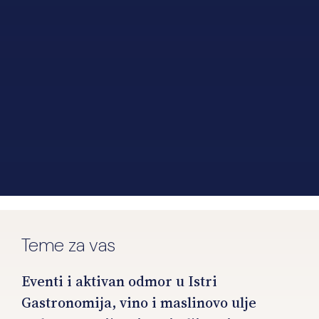
Teme za vas
Eventi i aktivan odmor u Istri
Gastronomija, vino i maslinovo ulje