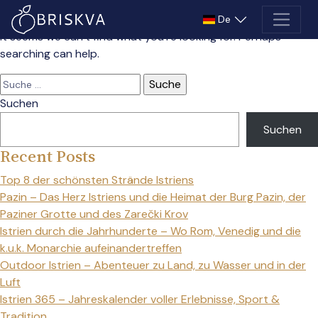
Nothing Found
De
It seems we can’t find what you’re looking for. Perhaps
searching can help.
Suche
nach:
Suchen
Suchen
Recent Posts
Top 8 der schönsten Strände Istriens
Pazin – Das Herz Istriens und die Heimat der Burg Pazin, der
Paziner Grotte und des Zarečki Krov
Istrien durch die Jahrhunderte – Wo Rom, Venedig und die
k.u.k. Monarchie aufeinandertreffen
Outdoor Istrien – Abenteuer zu Land, zu Wasser und in der
Luft
Istrien 365 – Jahreskalender voller Erlebnisse, Sport &
Tradition