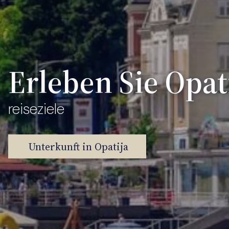
Erleben Sie Opati
reiseziele
Unterkunft in Opatija